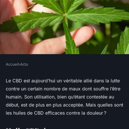
Accueil
›
Actu
ACTU
Quelle huile de CBD choisir
Le CBD est aujourd’hui un véritable allié dans la lutte
contre un certain nombre de maux dont souffre l’être
pour les douleurs ?
humain. Son utilisation, bien qu’étant contestée au
début, est de plus en plus acceptée. Mais quelles sont
claire
•
15 mars 2023
•
2 min de lecture
les huiles de CBD efficaces contre la douleur ?