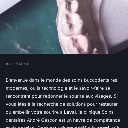
Accueil
›
Actu
ACTU
Quels types de prothèses
Bienvenue dans le monde des soins buccodentaires
modernes, où la technologie et le savoir-faire se
dentaires proposez-vous à
rencontrent pour redonner le sourire aux visages. Si
Laval ?
vous êtes à la recherche de solutions pour restaurer
ou embellir votre sourire à
Laval
, la clinique Soins
claire
•
27 mai 2024
•
2 min de lecture
dentaires André Gascon est un havre de compétence