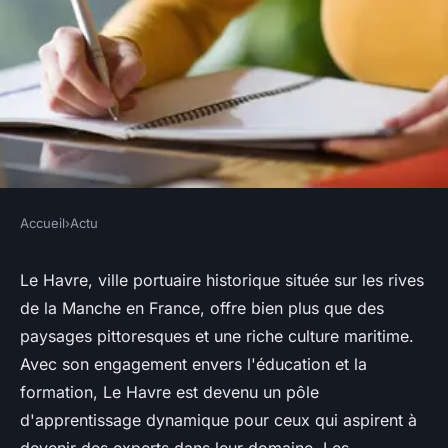
Accueil
›
Actu
ACTU
Devenez expert dans votre
Le Havre, ville portuaire historique située sur les rives
de la Manche en France, offre bien plus que des
domaine grâce aux formations
paysages pittoresques et une riche culture maritime.
disponibles au Havre
Avec son engagement envers l'éducation et la
formation, Le Havre est devenu un pôle
claire
•
15 mars 2024
•
3 min de lecture
d'apprentissage dynamique pour ceux qui aspirent à