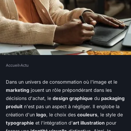
Accueil
›
Actu
ACTU
Quel design graphique pour le
Dans un univers de consommation où l'image et le
marketing
jouent un rôle prépondérant dans les
packaging ?
décisions d'achat, le
design graphique
du
packaging
produit
n'est pas un aspect à négliger. Il englobe la
claire
•
8 mars 2024
•
2 min de lecture
création d'un
logo
, le choix des
couleurs
, le style de
typographie
et l'intégration d'
art illustration
pour