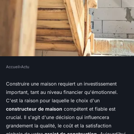
Accueil
›
Actu
ACTU
Les critères importants à
Construire une maison requiert un investissement
important, tant au niveau financier qu'émotionnel.
prendre compte pour choisir
C'est la raison pour laquelle le choix d'un
un bon constructeur de
constructeur de maison
compétent et fiable est
maison
crucial. Il s'agit d'une décision qui influencera
grandement la qualité, le coût et la satisfaction
claire
•
18 décembre 2023
•
2 min de lecture