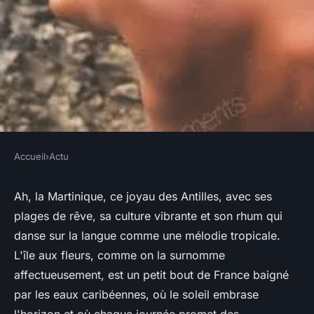
Accueil
›
Actu
ACTU
Quels sont les
Ah, la Martinique, ce joyau des Antilles, avec ses
plages de rêve, sa culture vibrante et son rhum qui
incontournables pour un
danse sur la langue comme une mélodie tropicale.
voyage réussi en Martinique ?
L'île aux fleurs, comme on la surnomme
affectueusement, est un petit bout de France baigné
claire
•
21 décembre 2023
•
2 min de lecture
par les eaux caribéennes, où le soleil embrase